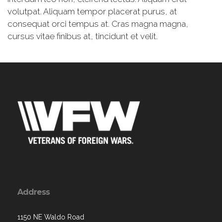
volutpat. Aliquam tempor placerat purus, at
consequat orci tempus at. Cras magna magna,
cursus vitae finibus at, tincidunt et velit.
Address
1150 NE Waldo Road